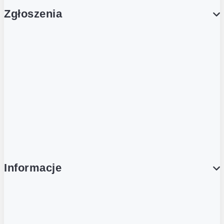
Zgłoszenia
Obsługa Klienta (Zgłoś sprawę)
Platforma Zakupowa Logintrade
Platforma Zakupowa Ariba
Compliance
Informacje
O NAS
O Żabce