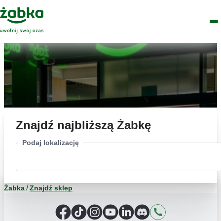
Idź do treści
Główne
Znajdź
Logo
Men
sklep
Znajdź najbliższą Żabkę
Podaj lokalizację
Żabka
Znajdź sklep
Facebook
TikTok
Instagram
YouTube
LinkedIn
Discord
Kontakt