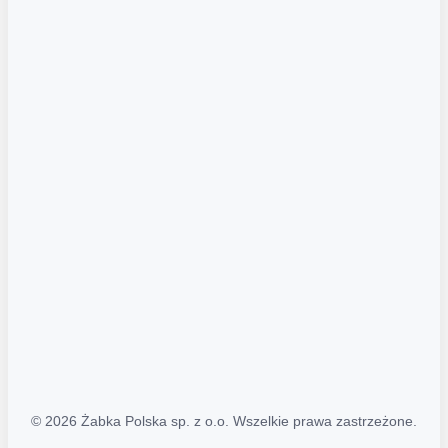
Akcje promocyjne
Regulamin serwisu
Regulamin katalogu alkoholowego
Polityka prywatności
Polityka Transparentności (PL/ENG)
MAPA STRONY
Mapa Strony
© 2026 Żabka Polska sp. z o.o. Wszelkie prawa zastrzeżone.