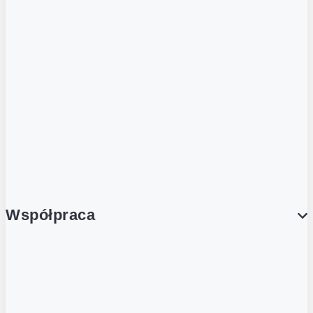
ZOBACZ RÓWNIEŻ
Butelka zwrotna
Nutri-Score
Postaw na zwrot
Porcja Dobrego!
Współpraca
Wynajem lokali
Współpraca handlowa