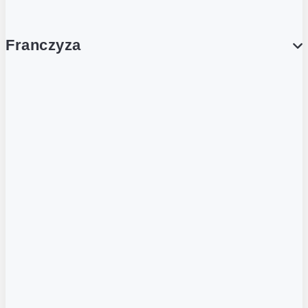
Franczyza
Franczyza
Podcasty
Dla obcokrajowców
Franczyzobiorcy Ambasadorzy
BLOG
Aktualności