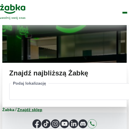
Idź do treści
Główne
Znajdź
Logo
Men
sklep
Znajdź najbliższą Żabkę
Podaj lokalizację
Żabka
Znajdź sklep
Facebook
TikTok
Instagram
YouTube
LinkedIn
Discord
Kontakt