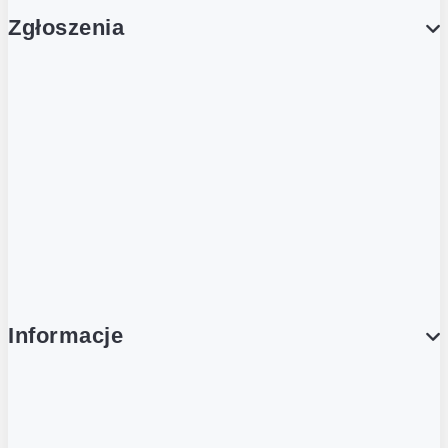
Zgłoszenia
Obsługa Klienta (Zgłoś sprawę)
Platforma Zakupowa Logintrade
Platforma Zakupowa Ariba
Compliance
Informacje
O NAS
O Żabce