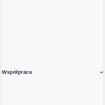
ZOBACZ RÓWNIEŻ
Butelka zwrotna
Nutri-Score
Postaw na zwrot
Porcja Dobrego!
Współpraca
Wynajem lokali
Współpraca handlowa