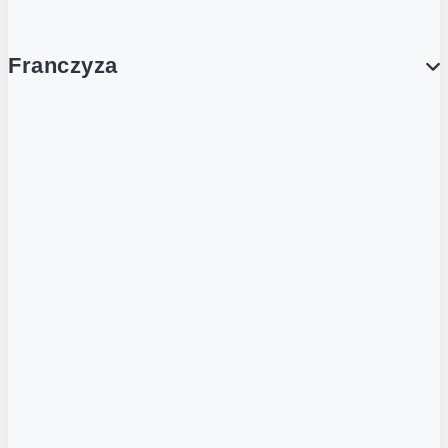
Franczyza
Franczyza
Podcasty
Dla obcokrajowców
Franczyzobiorcy Ambasadorzy
BLOG
Aktualności