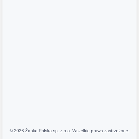
Akcje promocyjne
Regulamin serwisu
Regulamin katalogu alkoholowego
Polityka prywatności
Polityka Transparentności (PL/ENG)
MAPA STRONY
Mapa Strony
© 2026 Żabka Polska sp. z o.o. Wszelkie prawa zastrzeżone.