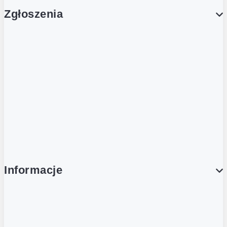
Zgłoszenia
Obsługa Klienta (Zgłoś sprawę)
Platforma Zakupowa Logintrade
Platforma Zakupowa Ariba
Compliance
Informacje
O NAS
O Żabce