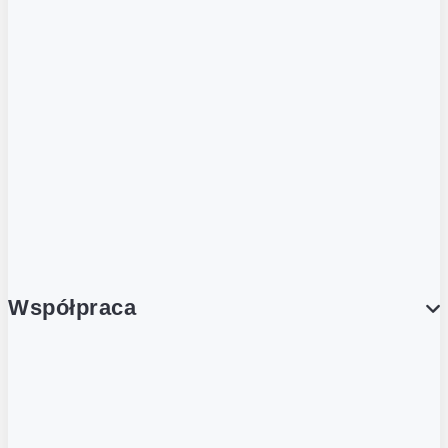
ZOBACZ RÓWNIEŻ
Butelka zwrotna
Nutri-Score
Postaw na zwrot
Porcja Dobrego!
Współpraca
Wynajem lokali
Współpraca handlowa