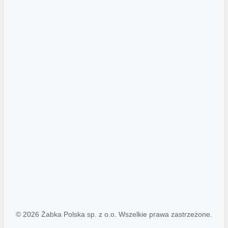
Akcje promocyjne
Regulamin serwisu
Regulamin katalogu alkoholowego
Polityka prywatności
Polityka Transparentności (PL/ENG)
MAPA STRONY
Mapa Strony
© 2026 Żabka Polska sp. z o.o. Wszelkie prawa zastrzeżone.