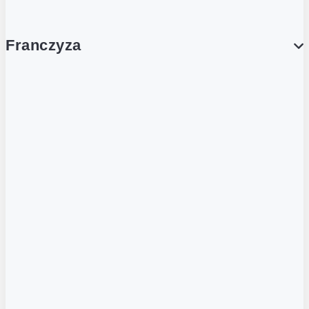
Franczyza
Franczyza
Podcasty
Dla obcokrajowców
Franczyzobiorcy Ambasadorzy
BLOG
Aktualności