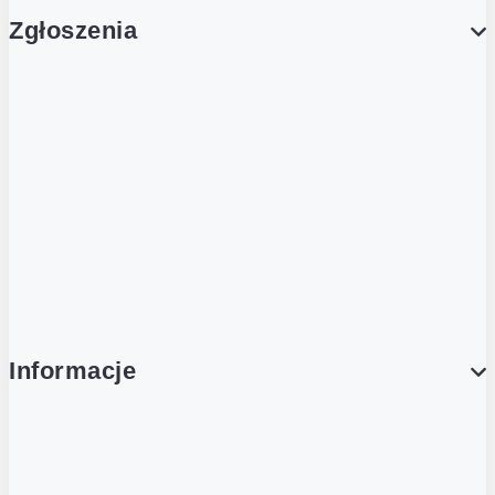
Zgłoszenia
Obsługa Klienta (Zgłoś sprawę)
Platforma Zakupowa Logintrade
Platforma Zakupowa Ariba
Compliance
Informacje
O NAS
O Żabce