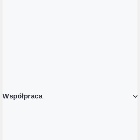
ZOBACZ RÓWNIEŻ
Butelka zwrotna
Nutri-Score
Postaw na zwrot
Porcja Dobrego!
Współpraca
Wynajem lokali
Współpraca handlowa