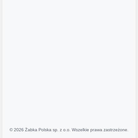
Akcje promocyjne
Regulamin serwisu
Regulamin katalogu alkoholowego
Polityka prywatności
Polityka Transparentności (PL/ENG)
MAPA STRONY
Mapa Strony
© 2026 Żabka Polska sp. z o.o. Wszelkie prawa zastrzeżone.