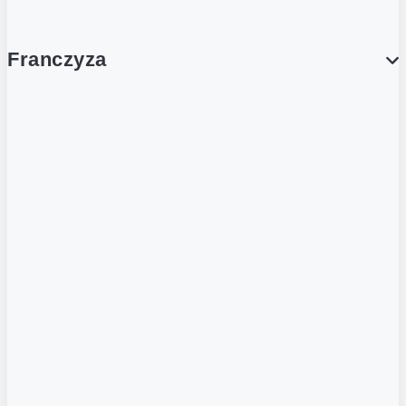
Franczyza
Franczyza
Podcasty
Dla obcokrajowców
Franczyzobiorcy Ambasadorzy
BLOG
Aktualności