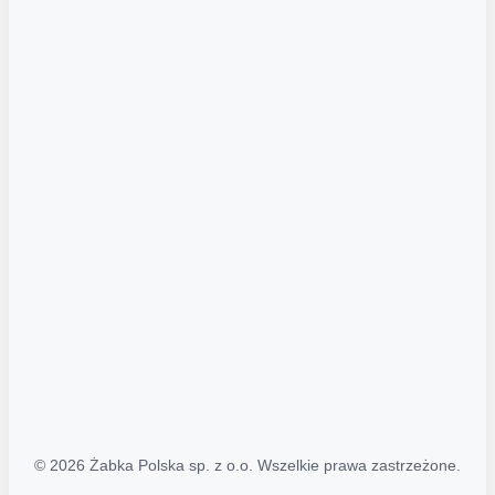
Akcje promocyjne
Regulamin serwisu
Regulamin katalogu alkoholowego
Polityka prywatności
Polityka Transparentności (PL/ENG)
MAPA STRONY
Mapa Strony
© 2026 Żabka Polska sp. z o.o. Wszelkie prawa zastrzeżone.