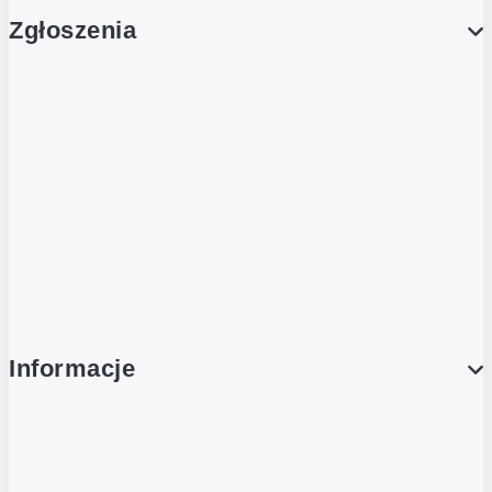
Zgłoszenia
Obsługa Klienta (Zgłoś sprawę)
Platforma Zakupowa Logintrade
Platforma Zakupowa Ariba
Compliance
Informacje
O NAS
O Żabce