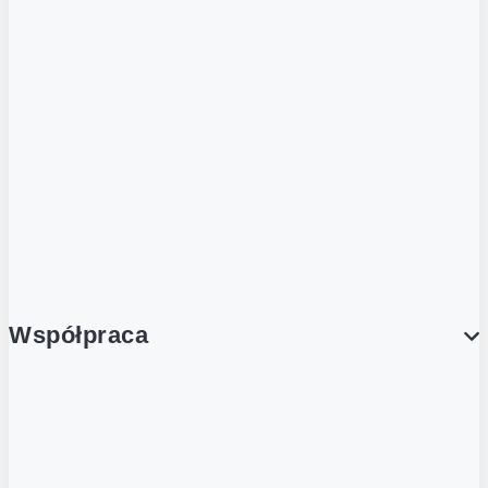
ZOBACZ RÓWNIEŻ
Butelka zwrotna
Nutri-Score
Postaw na zwrot
Porcja Dobrego!
Współpraca
Wynajem lokali
Współpraca handlowa