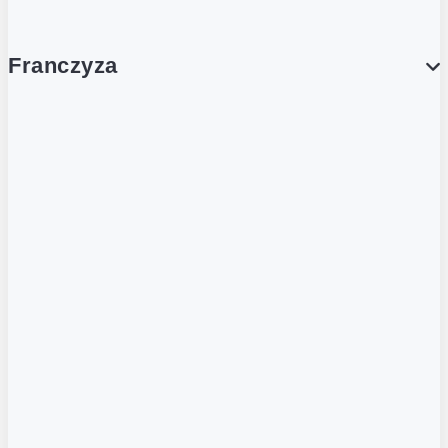
Franczyza
Franczyza
Podcasty
Dla obcokrajowców
Franczyzobiorcy Ambasadorzy
BLOG
Aktualności