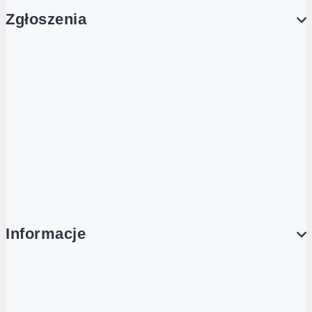
Zgłoszenia
Obsługa Klienta (Zgłoś sprawę)
Platforma Zakupowa Logintrade
Platforma Zakupowa Ariba
Compliance
Informacje
O NAS
O Żabce