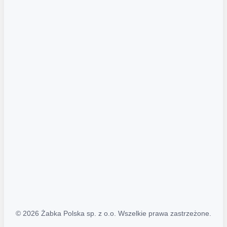
Akcje promocyjne
Regulamin serwisu
Regulamin katalogu alkoholowego
Polityka prywatności
Polityka Transparentności (PL/ENG)
MAPA STRONY
Mapa Strony
© 2026 Żabka Polska sp. z o.o. Wszelkie prawa zastrzeżone.