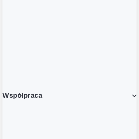
ZOBACZ RÓWNIEŻ
Butelka zwrotna
Nutri-Score
Postaw na zwrot
Porcja Dobrego!
Współpraca
Wynajem lokali
Współpraca handlowa