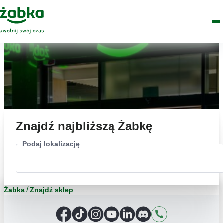
Idź do treści
Główne
Znajdź
Logo
Men
sklep
Znajdź najbliższą Żabkę
Podaj lokalizację
Żabka
Znajdź sklep
Facebook
TikTok
Instagram
YouTube
LinkedIn
Discord
Kontakt