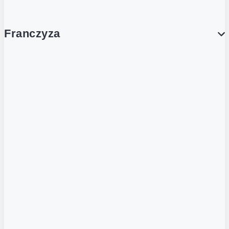
Franczyza
Franczyza
Podcasty
Dla obcokrajowców
Franczyzobiorcy Ambasadorzy
BLOG
Aktualności