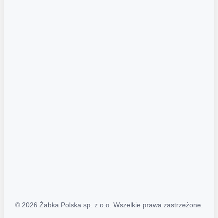
Akcje promocyjne
Regulamin serwisu
Regulamin katalogu alkoholowego
Polityka prywatności
Polityka Transparentności (PL/ENG)
MAPA STRONY
Mapa Strony
© 2026 Żabka Polska sp. z o.o. Wszelkie prawa zastrzeżone.