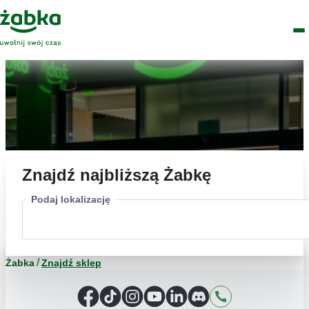
Idź do treści
Główne
Znajdź
Logo
Men
sklep
Znajdź najbliższą Żabkę
Podaj lokalizację
Żabka
Znajdź sklep
Facebook
TikTok
Instagram
YouTube
LinkedIn
Discord
Kontakt