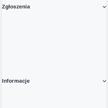
Zgłoszenia
Obsługa Klienta (Zgłoś sprawę)
Platforma Zakupowa Logintrade
Platforma Zakupowa Ariba
Compliance
Informacje
O NAS
O Żabce