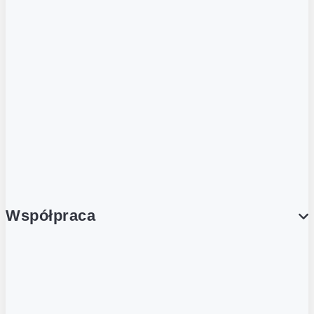
ZOBACZ RÓWNIEŻ
Butelka zwrotna
Nutri-Score
Postaw na zwrot
Porcja Dobrego!
Współpraca
Wynajem lokali
Współpraca handlowa