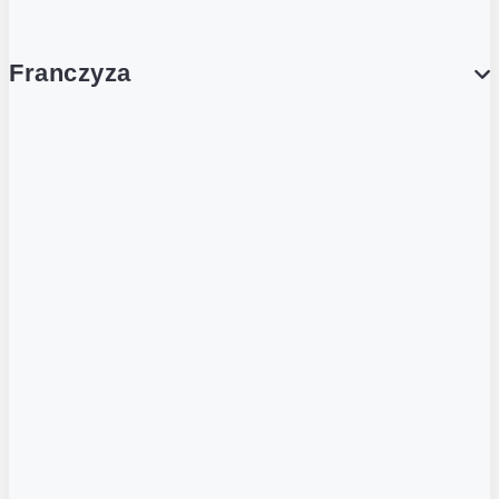
Franczyza
Franczyza
Podcasty
Dla obcokrajowców
Franczyzobiorcy Ambasadorzy
BLOG
Aktualności