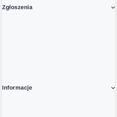
Zgłoszenia
Obsługa Klienta (Zgłoś sprawę)
Platforma Zakupowa Logintrade
Platforma Zakupowa Ariba
Compliance
Informacje
O NAS
O Żabce