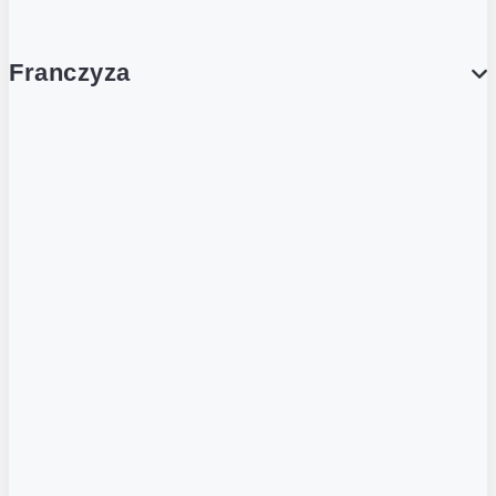
Franczyza
Franczyza
Podcasty
Dla obcokrajowców
Franczyzobiorcy Ambasadorzy
BLOG
Aktualności