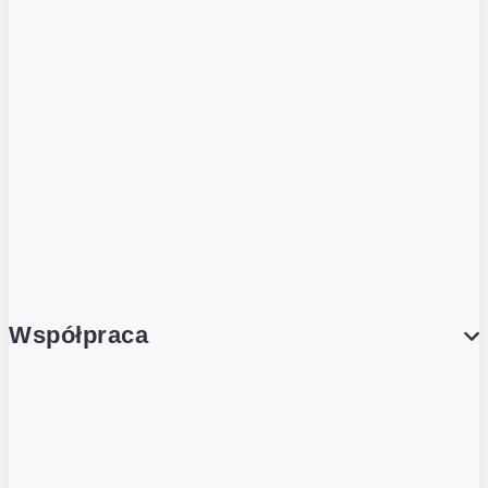
ZOBACZ RÓWNIEŻ
Butelka zwrotna
Nutri-Score
Postaw na zwrot
Porcja Dobrego!
Współpraca
Wynajem lokali
Współpraca handlowa