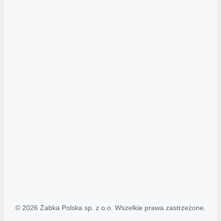
Akcje promocyjne
Regulamin serwisu
Regulamin katalogu alkoholowego
Polityka prywatności
Polityka Transparentności (PL/ENG)
MAPA STRONY
Mapa Strony
© 2026 Żabka Polska sp. z o.o. Wszelkie prawa zastrzeżone.