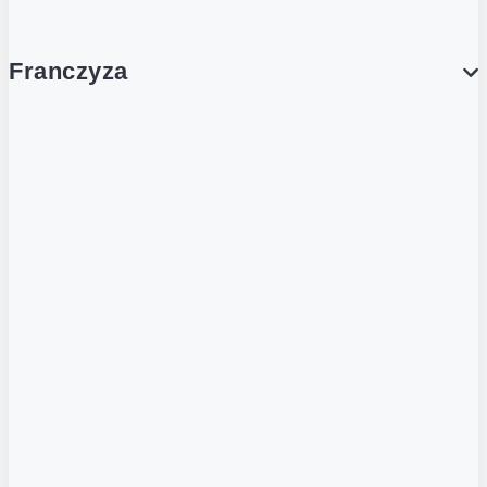
Franczyza
Franczyza
Podcasty
Dla obcokrajowców
Franczyzobiorcy Ambasadorzy
BLOG
Aktualności