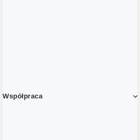
ZOBACZ RÓWNIEŻ
Butelka zwrotna
Nutri-Score
Postaw na zwrot
Porcja Dobrego!
Współpraca
Wynajem lokali
Współpraca handlowa