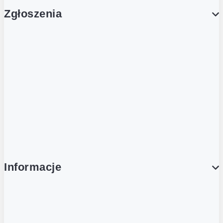
Zgłoszenia
Obsługa Klienta (Zgłoś sprawę)
Platforma Zakupowa Logintrade
Platforma Zakupowa Ariba
Compliance
Informacje
O NAS
O Żabce