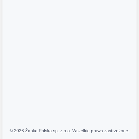
Akcje promocyjne
Regulamin serwisu
Regulamin katalogu alkoholowego
Polityka prywatności
Polityka Transparentności (PL/ENG)
MAPA STRONY
Mapa Strony
© 2026 Żabka Polska sp. z o.o. Wszelkie prawa zastrzeżone.