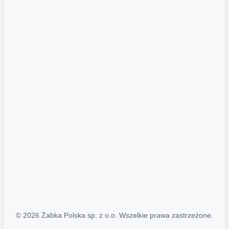
Akcje promocyjne
Regulamin serwisu
Regulamin katalogu alkoholowego
Polityka prywatności
Polityka Transparentności (PL/ENG)
MAPA STRONY
Mapa Strony
© 2026 Żabka Polska sp. z o.o. Wszelkie prawa zastrzeżone.