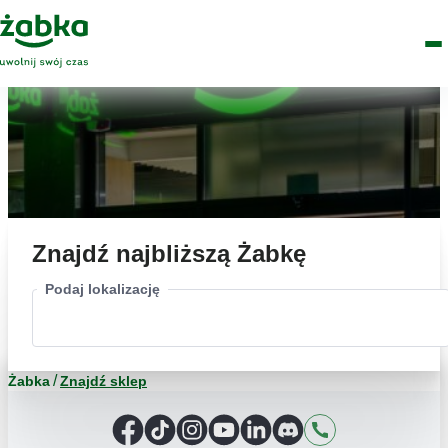
Idź do treści
Główne
Znajdź
Logo
Men
sklep
Znajdź najbliższą Żabkę
Podaj lokalizację
Żabka
Znajdź sklep
Facebook
TikTok
Instagram
YouTube
LinkedIn
Discord
Kontakt