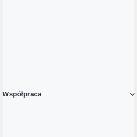
ZOBACZ RÓWNIEŻ
Butelka zwrotna
Nutri-Score
Postaw na zwrot
Porcja Dobrego!
Współpraca
Wynajem lokali
Współpraca handlowa