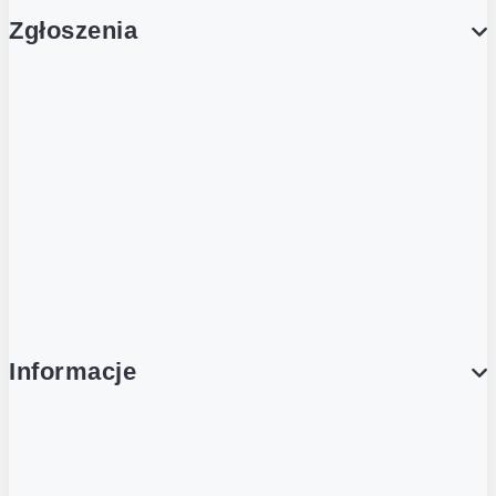
Zgłoszenia
Obsługa Klienta (Zgłoś sprawę)
Platforma Zakupowa Logintrade
Platforma Zakupowa Ariba
Compliance
Informacje
O NAS
O Żabce