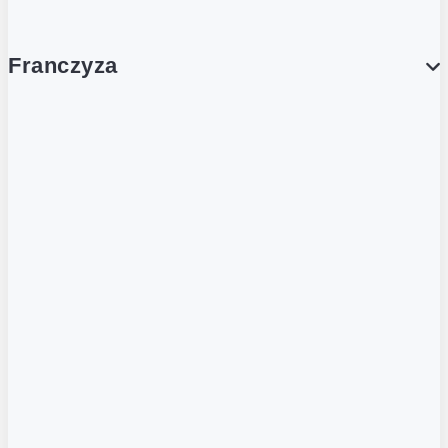
Franczyza
Franczyza
Podcasty
Dla obcokrajowców
Franczyzobiorcy Ambasadorzy
BLOG
Aktualności