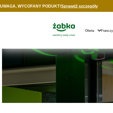
Idź do treści
UWAGA, WYCOFANY PODUKT!
Sprawdź szczegóły
Znajdź
sklep
Główne
Logo
Główna
Oferta
Francz
Nawigacja