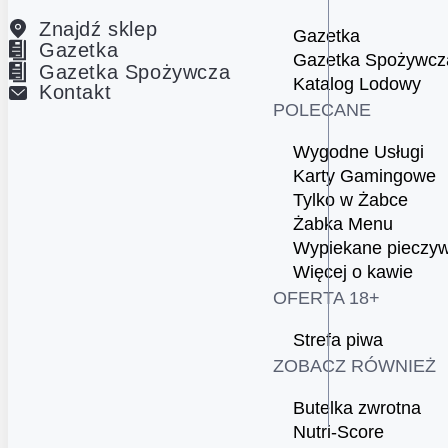
Znajdź sklep
Gazetka
Gazetka
Gazetka Spożywcz
Gazetka Spożywcza
Katalog Lodowy
Kontakt
POLECANE
Wygodne Usługi
Karty Gamingowe
Tylko w Żabce
Żabka Menu
Wypiekane pieczy
Więcej o kawie
OFERTA 18+
Strefa piwa
ZOBACZ RÓWNIEŻ
Butelka zwrotna
Nutri-Score