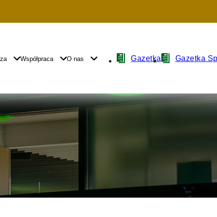
Nawigacja
Gazetka
Gazetka S
yza
Współpraca
O nas
z
ikonami