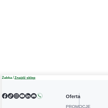
Żabka
Znajdź sklep
Facebook
TikTok
Instagram
YouTube
LinkedIn
Discord
Kontakt
Oferta
PROMOCJE