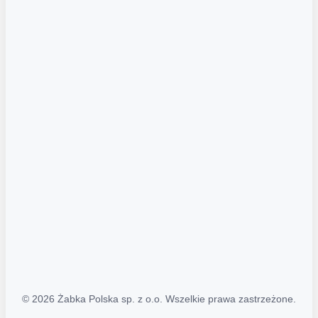
Akcje promocyjne
Regulamin serwisu
Regulamin katalogu alkoholowego
Polityka prywatności
Polityka Transparentności (PL/ENG)
MAPA STRONY
Mapa Strony
© 2026 Żabka Polska sp. z o.o. Wszelkie prawa zastrzeżone.