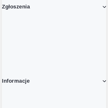
Zgłoszenia
Obsługa Klienta (Zgłoś sprawę)
Platforma Zakupowa Logintrade
Platforma Zakupowa Ariba
Compliance
Informacje
O NAS
O Żabce