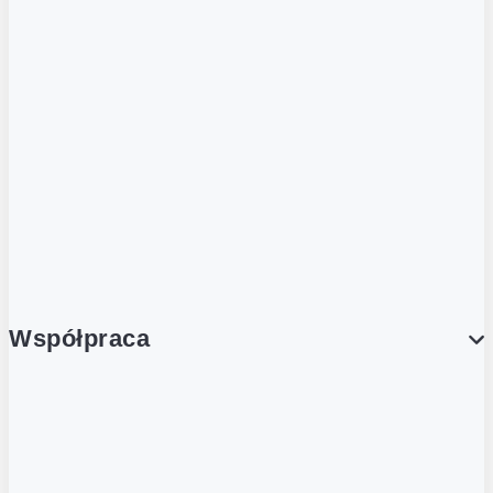
ZOBACZ RÓWNIEŻ
Butelka zwrotna
Nutri-Score
Postaw na zwrot
Porcja Dobrego!
Współpraca
Wynajem lokali
Współpraca handlowa