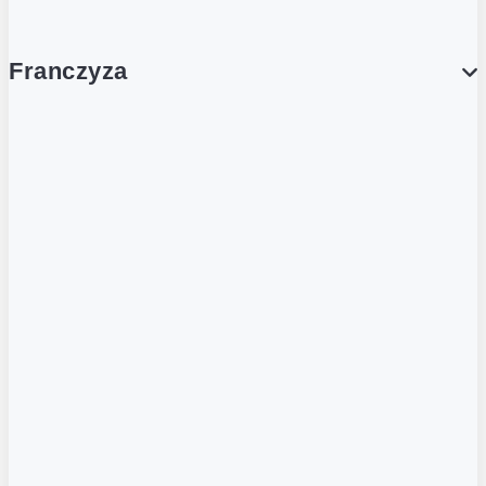
Franczyza
Franczyza
Podcasty
Dla obcokrajowców
Franczyzobiorcy Ambasadorzy
BLOG
Aktualności