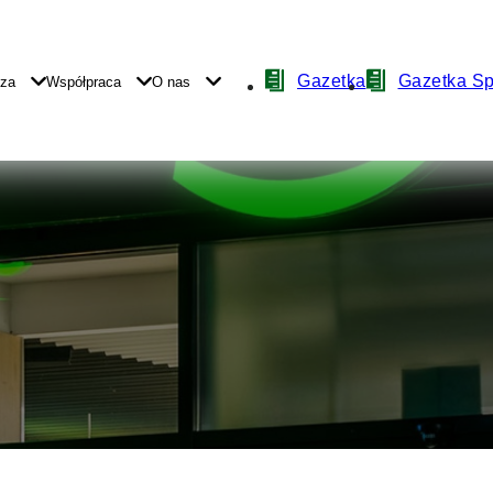
Nawigacja
Gazetka
Gazetka S
yza
Współpraca
O nas
z
ikonami