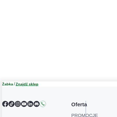
Żabka
Znajdź sklep
Facebook
TikTok
Instagram
YouTube
LinkedIn
Discord
Kontakt
Oferta
PROMOCJE