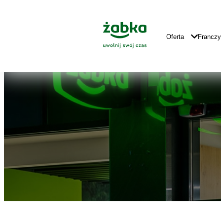
Idź do treści
Znajdź
Główne
sklep
Logo
Główna
Oferta
Francz
Nawigacja