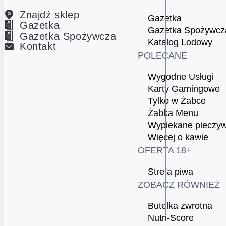
Znajdź sklep
Gazetka
Gazetka
Gazetka Spożywcz
Gazetka Spożywcza
Katalog Lodowy
Kontakt
POLECANE
Wygodne Usługi
Karty Gamingowe
Tylko w Żabce
Żabka Menu
Wypiekane pieczy
Więcej o kawie
OFERTA 18+
Strefa piwa
ZOBACZ RÓWNIEŻ
Butelka zwrotna
Nutri-Score