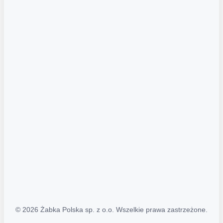
Akcje promocyjne
Regulamin serwisu
Regulamin katalogu alkoholowego
Polityka prywatności
Polityka Transparentności (PL/ENG)
MAPA STRONY
Mapa Strony
© 2026 Żabka Polska sp. z o.o. Wszelkie prawa zastrzeżone.