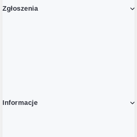
Zgłoszenia
Obsługa Klienta (Zgłoś sprawę)
Platforma Zakupowa Logintrade
Platforma Zakupowa Ariba
Compliance
Informacje
O NAS
O Żabce