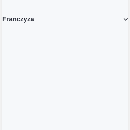
Franczyza
Franczyza
Podcasty
Dla obcokrajowców
Franczyzobiorcy Ambasadorzy
BLOG
Aktualności