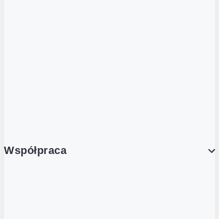
ZOBACZ RÓWNIEŻ
Butelka zwrotna
Nutri-Score
Postaw na zwrot
Porcja Dobrego!
Współpraca
Wynajem lokali
Współpraca handlowa