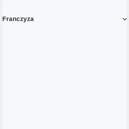
Franczyza
Franczyza
Podcasty
Dla obcokrajowców
Franczyzobiorcy Ambasadorzy
BLOG
Aktualności