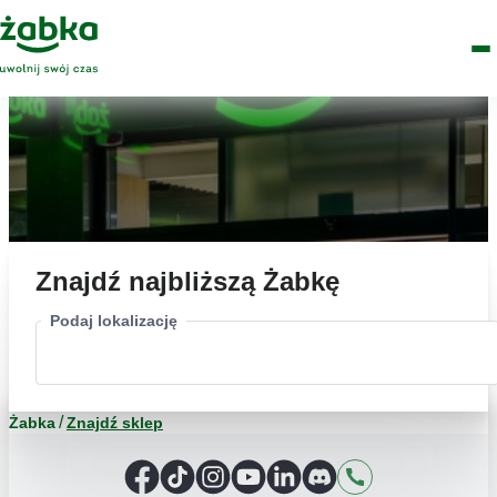
Idź do treści
Główne
Znajdź
Logo
Men
sklep
Znajdź najbliższą Żabkę
Podaj lokalizację
Żabka
Znajdź sklep
Facebook
TikTok
Instagram
YouTube
LinkedIn
Discord
Kontakt