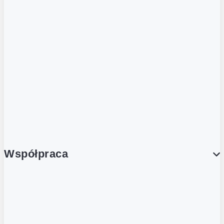
ZOBACZ RÓWNIEŻ
Butelka zwrotna
Nutri-Score
Postaw na zwrot
Porcja Dobrego!
Współpraca
Wynajem lokali
Współpraca handlowa