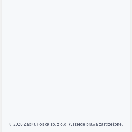
Akcje promocyjne
Regulamin serwisu
Regulamin katalogu alkoholowego
Polityka prywatności
Polityka Transparentności (PL/ENG)
MAPA STRONY
Mapa Strony
© 2026 Żabka Polska sp. z o.o. Wszelkie prawa zastrzeżone.