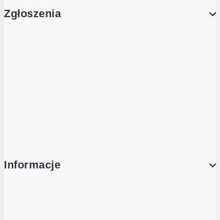
Zgłoszenia
Obsługa Klienta (Zgłoś sprawę)
Platforma Zakupowa Logintrade
Platforma Zakupowa Ariba
Compliance
Informacje
O NAS
O Żabce