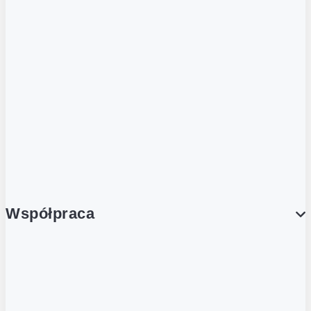
ZOBACZ RÓWNIEŻ
Butelka zwrotna
Nutri-Score
Postaw na zwrot
Porcja Dobrego!
Współpraca
Wynajem lokali
Współpraca handlowa