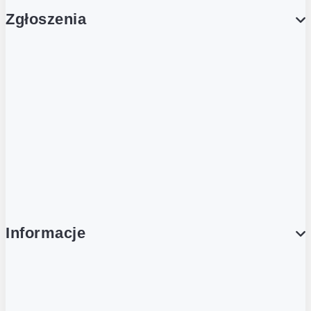
Zgłoszenia
Obsługa Klienta (Zgłoś sprawę)
Platforma Zakupowa Logintrade
Platforma Zakupowa Ariba
Compliance
Informacje
O NAS
O Żabce