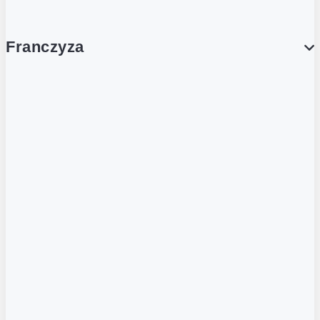
Franczyza
Franczyza
Podcasty
Dla obcokrajowców
Franczyzobiorcy Ambasadorzy
BLOG
Aktualności