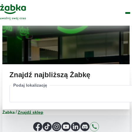
Idź do treści
Główne
Znajdź
Logo
Men
sklep
Znajdź najbliższą Żabkę
Podaj lokalizację
Żabka
Znajdź sklep
Facebook
TikTok
Instagram
YouTube
LinkedIn
Discord
Kontakt