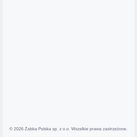
Akcje promocyjne
Regulamin serwisu
Regulamin katalogu alkoholowego
Polityka prywatności
Polityka Transparentności (PL/ENG)
MAPA STRONY
Mapa Strony
© 2026 Żabka Polska sp. z o.o. Wszelkie prawa zastrzeżone.