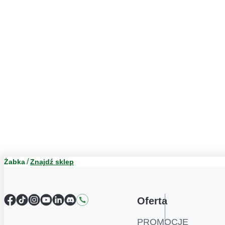
Żabka
Znajdź sklep
Facebook
TikTok
Instagram
YouTube
LinkedIn
Discord
Kontakt
Oferta
PROMOCJE