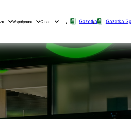
Nawigacja
Gazetka
Gazetka S
yza
Współpraca
O nas
z
ikonami