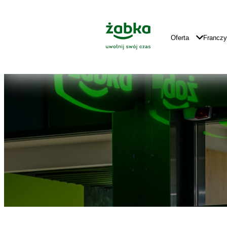
Idź do treści
Znajdź
Główne
sklep
Logo
Główna
Oferta
Francz
Nawigacja