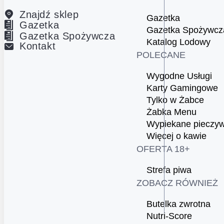
Znajdź sklep
Gazetka
Gazetka
Gazetka Spożywcz
Gazetka Spożywcza
Katalog Lodowy
Kontakt
POLECANE
Wygodne Usługi
Karty Gamingowe
Tylko w Żabce
Żabka Menu
Wypiekane pieczy
Więcej o kawie
OFERTA 18+
Strefa piwa
ZOBACZ RÓWNIEŻ
Butelka zwrotna
Nutri-Score