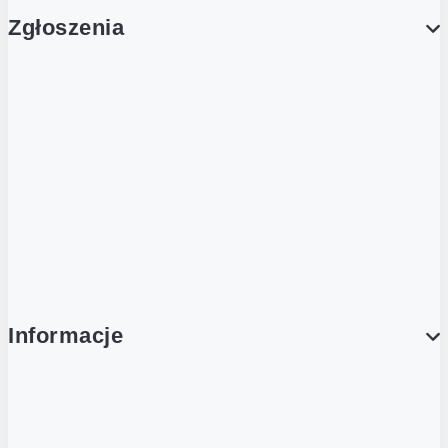
Zgłoszenia
Obsługa Klienta (Zgłoś sprawę)
Platforma Zakupowa Logintrade
Platforma Zakupowa Ariba
Compliance
Informacje
O NAS
O Żabce