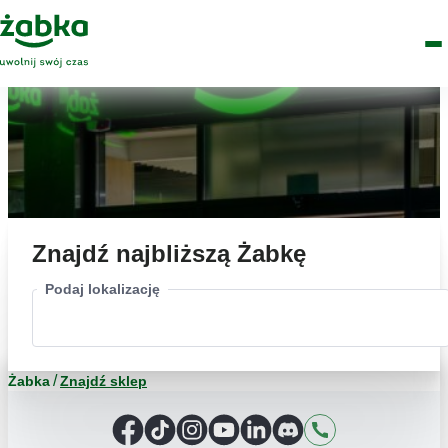
Idź do treści
Główne
Znajdź
Logo
Men
sklep
Znajdź najbliższą Żabkę
Podaj lokalizację
Żabka
Znajdź sklep
Facebook
TikTok
Instagram
YouTube
LinkedIn
Discord
Kontakt