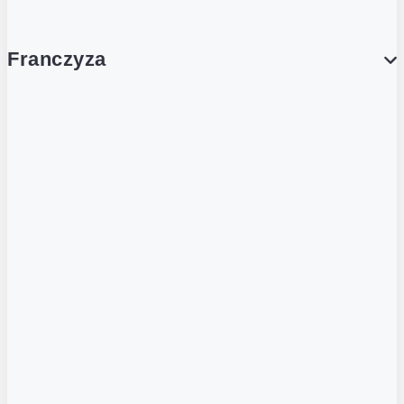
Franczyza
Franczyza
Podcasty
Dla obcokrajowców
Franczyzobiorcy Ambasadorzy
BLOG
Aktualności