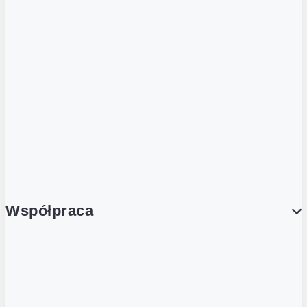
ZOBACZ RÓWNIEŻ
Butelka zwrotna
Nutri-Score
Postaw na zwrot
Porcja Dobrego!
Współpraca
Wynajem lokali
Współpraca handlowa