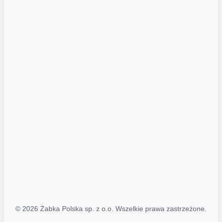
Akcje promocyjne
Regulamin serwisu
Regulamin katalogu alkoholowego
Polityka prywatności
Polityka Transparentności (PL/ENG)
MAPA STRONY
Mapa Strony
© 2026 Żabka Polska sp. z o.o. Wszelkie prawa zastrzeżone.