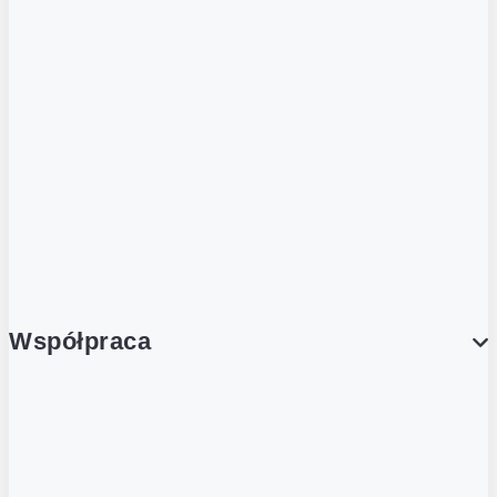
ZOBACZ RÓWNIEŻ
Butelka zwrotna
Nutri-Score
Postaw na zwrot
Porcja Dobrego!
Współpraca
Wynajem lokali
Współpraca handlowa