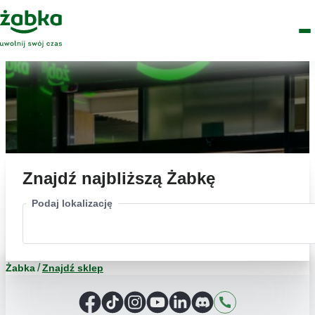
Idź do treści
Główne
Znajdź
Logo
Men
sklep
Znajdź najbliższą Żabkę
Podaj lokalizację
Żabka
Znajdź sklep
Facebook
TikTok
Instagram
YouTube
LinkedIn
Discord
Kontakt