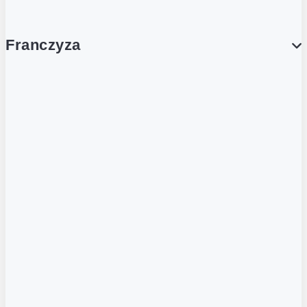
Franczyza
Franczyza
Podcasty
Dla obcokrajowców
Franczyzobiorcy Ambasadorzy
BLOG
Aktualności