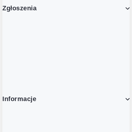
Zgłoszenia
Obsługa Klienta (Zgłoś sprawę)
Platforma Zakupowa Logintrade
Platforma Zakupowa Ariba
Compliance
Informacje
O NAS
O Żabce