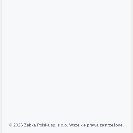
Akcje promocyjne
Regulamin serwisu
Regulamin katalogu alkoholowego
Polityka prywatności
Polityka Transparentności (PL/ENG)
MAPA STRONY
Mapa Strony
© 2026 Żabka Polska sp. z o.o. Wszelkie prawa zastrzeżone.