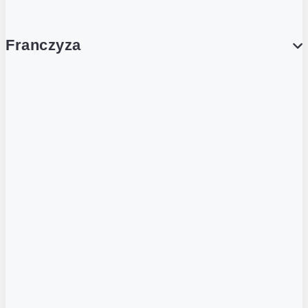
Franczyza
Franczyza
Podcasty
Dla obcokrajowców
Franczyzobiorcy Ambasadorzy
BLOG
Aktualności