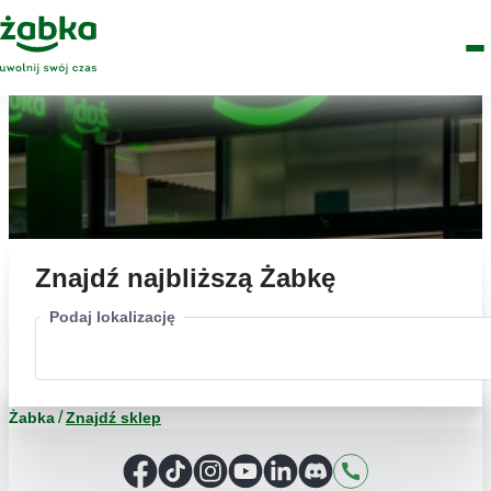
Idź do treści
Główne
Znajdź
Logo
Men
sklep
Znajdź najbliższą Żabkę
Podaj lokalizację
Żabka
Znajdź sklep
Facebook
TikTok
Instagram
YouTube
LinkedIn
Discord
Kontakt