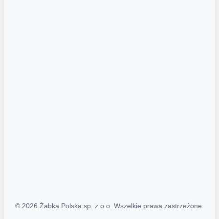
Akcje promocyjne
Regulamin serwisu
Regulamin katalogu alkoholowego
Polityka prywatności
Polityka Transparentności (PL/ENG)
MAPA STRONY
Mapa Strony
© 2026 Żabka Polska sp. z o.o. Wszelkie prawa zastrzeżone.