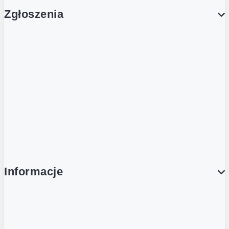
Zgłoszenia
Obsługa Klienta (Zgłoś sprawę)
Platforma Zakupowa Logintrade
Platforma Zakupowa Ariba
Compliance
Informacje
O NAS
O Żabce