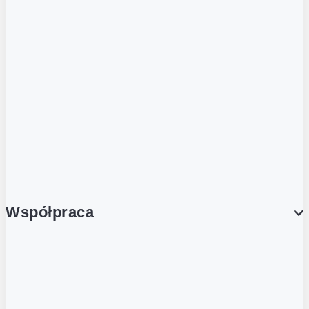
ZOBACZ RÓWNIEŻ
Butelka zwrotna
Nutri-Score
Postaw na zwrot
Porcja Dobrego!
Współpraca
Wynajem lokali
Współpraca handlowa