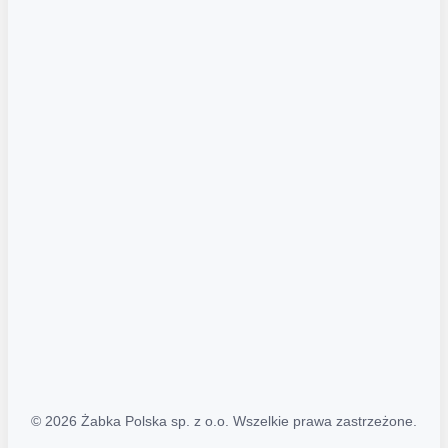
Akcje promocyjne
Regulamin serwisu
Regulamin katalogu alkoholowego
Polityka prywatności
Polityka Transparentności (PL/ENG)
MAPA STRONY
Mapa Strony
© 2026 Żabka Polska sp. z o.o. Wszelkie prawa zastrzeżone.