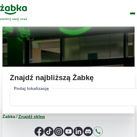
Idź do treści
Główne
Znajdź
Logo
Men
sklep
Znajdź najbliższą Żabkę
Podaj lokalizację
Żabka
Znajdź sklep
Facebook
TikTok
Instagram
YouTube
LinkedIn
Discord
Kontakt