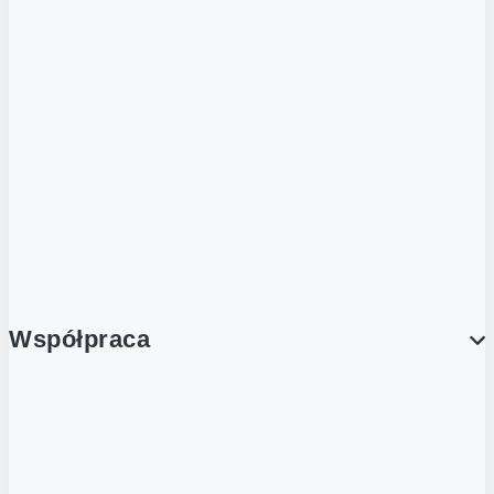
ZOBACZ RÓWNIEŻ
Butelka zwrotna
Nutri-Score
Postaw na zwrot
Porcja Dobrego!
Współpraca
Wynajem lokali
Współpraca handlowa