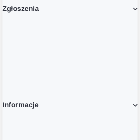
Zgłoszenia
Obsługa Klienta (Zgłoś sprawę)
Platforma Zakupowa Logintrade
Platforma Zakupowa Ariba
Compliance
Informacje
O NAS
O Żabce