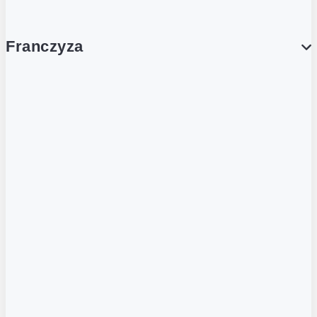
Franczyza
Franczyza
Podcasty
Dla obcokrajowców
Franczyzobiorcy Ambasadorzy
BLOG
Aktualności