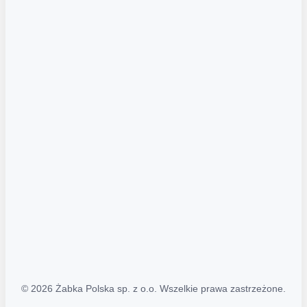
Akcje promocyjne
Regulamin serwisu
Regulamin katalogu alkoholowego
Polityka prywatności
Polityka Transparentności (PL/ENG)
MAPA STRONY
Mapa Strony
© 2026 Żabka Polska sp. z o.o. Wszelkie prawa zastrzeżone.