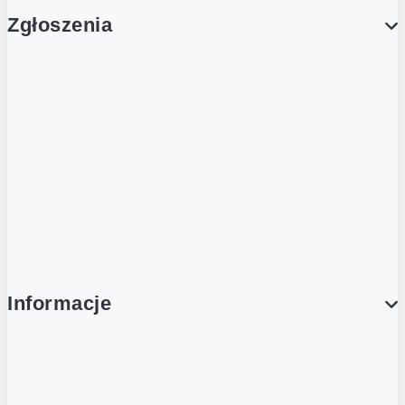
Zgłoszenia
Obsługa Klienta (Zgłoś sprawę)
Platforma Zakupowa Logintrade
Platforma Zakupowa Ariba
Compliance
Informacje
O NAS
O Żabce