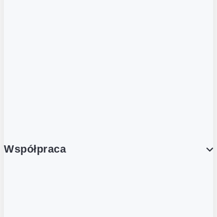
ZOBACZ RÓWNIEŻ
Butelka zwrotna
Nutri-Score
Postaw na zwrot
Porcja Dobrego!
Współpraca
Wynajem lokali
Współpraca handlowa