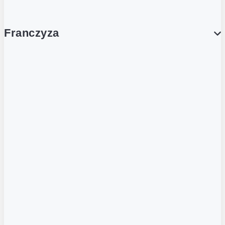
Franczyza
Franczyza
Podcasty
Dla obcokrajowców
Franczyzobiorcy Ambasadorzy
BLOG
Aktualności