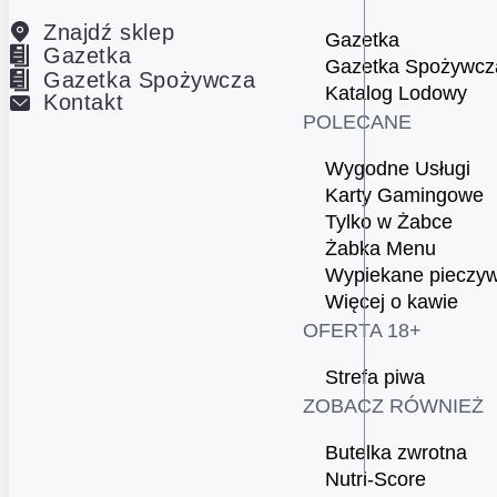
Znajdź sklep
Gazetka
Gazetka
Gazetka Spożywcz
Gazetka Spożywcza
Katalog Lodowy
Kontakt
POLECANE
Wygodne Usługi
Karty Gamingowe
Tylko w Żabce
Żabka Menu
Wypiekane pieczy
Więcej o kawie
OFERTA 18+
Strefa piwa
ZOBACZ RÓWNIEŻ
Butelka zwrotna
Nutri-Score