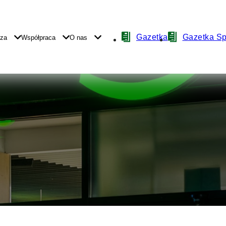
Nawigacja
Gazetka
Gazetka S
yza
Współpraca
O nas
z
ikonami