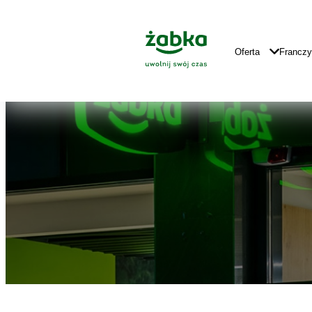
Idź do treści
Znajdź
Główne
sklep
Logo
Główna
Oferta
Francz
Nawigacja