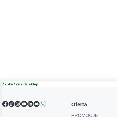
Żabka
Znajdź sklep
Facebook
TikTok
Instagram
YouTube
LinkedIn
Discord
Kontakt
Oferta
PROMOCJE