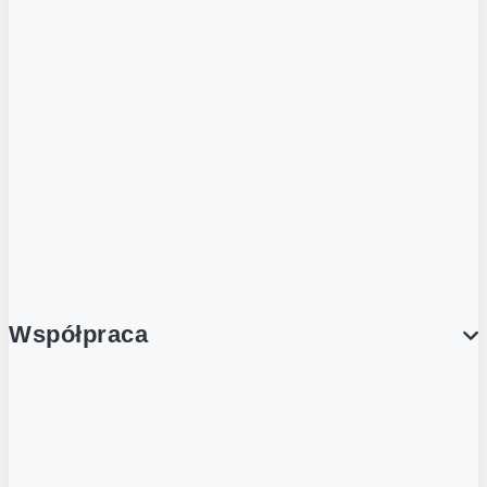
ZOBACZ RÓWNIEŻ
Butelka zwrotna
Nutri-Score
Postaw na zwrot
Porcja Dobrego!
Współpraca
Wynajem lokali
Współpraca handlowa