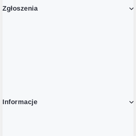
Zgłoszenia
Obsługa Klienta (Zgłoś sprawę)
Platforma Zakupowa Logintrade
Platforma Zakupowa Ariba
Compliance
Informacje
O NAS
O Żabce