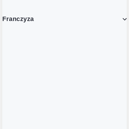
Franczyza
Franczyza
Podcasty
Dla obcokrajowców
Franczyzobiorcy Ambasadorzy
BLOG
Aktualności