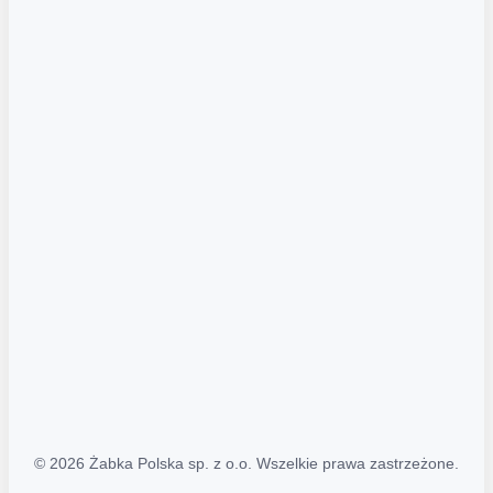
Akcje promocyjne
Regulamin serwisu
Regulamin katalogu alkoholowego
Polityka prywatności
Polityka Transparentności (PL/ENG)
MAPA STRONY
Mapa Strony
© 2026 Żabka Polska sp. z o.o. Wszelkie prawa zastrzeżone.