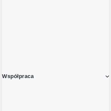
ZOBACZ RÓWNIEŻ
Butelka zwrotna
Nutri-Score
Postaw na zwrot
Porcja Dobrego!
Współpraca
Wynajem lokali
Współpraca handlowa