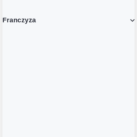
Franczyza
Franczyza
Podcasty
Dla obcokrajowców
Franczyzobiorcy Ambasadorzy
BLOG
Aktualności