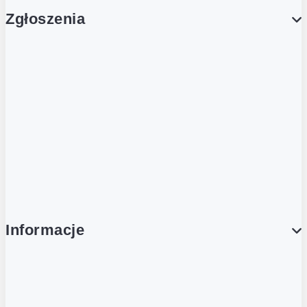
Zgłoszenia
Obsługa Klienta (Zgłoś sprawę)
Platforma Zakupowa Logintrade
Platforma Zakupowa Ariba
Compliance
Informacje
O NAS
O Żabce