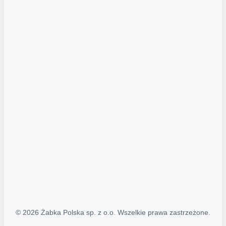
Akcje promocyjne
Regulamin serwisu
Regulamin katalogu alkoholowego
Polityka prywatności
Polityka Transparentności (PL/ENG)
MAPA STRONY
Mapa Strony
© 2026 Żabka Polska sp. z o.o. Wszelkie prawa zastrzeżone.