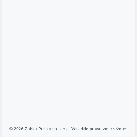
Akcje promocyjne
Regulamin serwisu
Regulamin katalogu alkoholowego
Polityka prywatności
Polityka Transparentności (PL/ENG)
MAPA STRONY
Mapa Strony
© 2026 Żabka Polska sp. z o.o. Wszelkie prawa zastrzeżone.