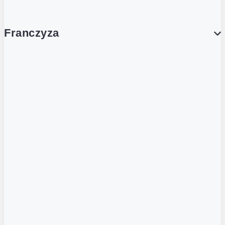
Franczyza
Franczyza
Podcasty
Dla obcokrajowców
Franczyzobiorcy Ambasadorzy
BLOG
Aktualności