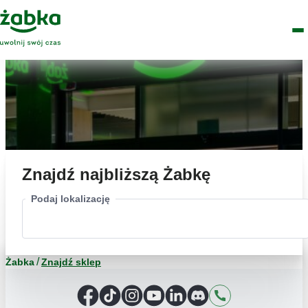
Idź do treści
Główne
Znajdź
Logo
Men
sklep
Znajdź najbliższą Żabkę
Podaj lokalizację
Żabka
Znajdź sklep
Facebook
TikTok
Instagram
YouTube
LinkedIn
Discord
Kontakt