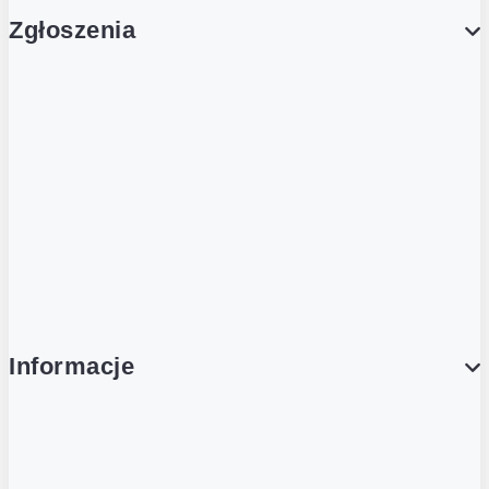
Zgłoszenia
Obsługa Klienta (Zgłoś sprawę)
Platforma Zakupowa Logintrade
Platforma Zakupowa Ariba
Compliance
Informacje
O NAS
O Żabce