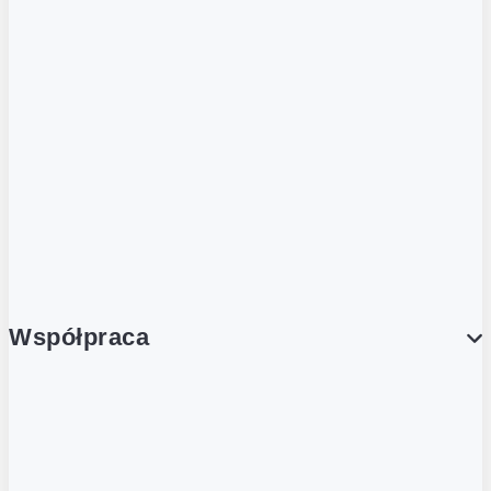
ZOBACZ RÓWNIEŻ
Butelka zwrotna
Nutri-Score
Postaw na zwrot
Porcja Dobrego!
Współpraca
Wynajem lokali
Współpraca handlowa