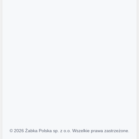
Akcje promocyjne
Regulamin serwisu
Regulamin katalogu alkoholowego
Polityka prywatności
Polityka Transparentności (PL/ENG)
MAPA STRONY
Mapa Strony
© 2026 Żabka Polska sp. z o.o. Wszelkie prawa zastrzeżone.