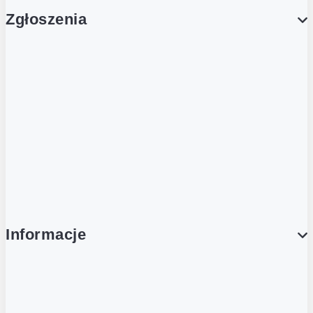
Zgłoszenia
Obsługa Klienta (Zgłoś sprawę)
Platforma Zakupowa Logintrade
Platforma Zakupowa Ariba
Compliance
Informacje
O NAS
O Żabce