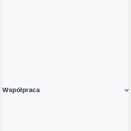
ZOBACZ RÓWNIEŻ
Butelka zwrotna
Nutri-Score
Postaw na zwrot
Porcja Dobrego!
Współpraca
Wynajem lokali
Współpraca handlowa