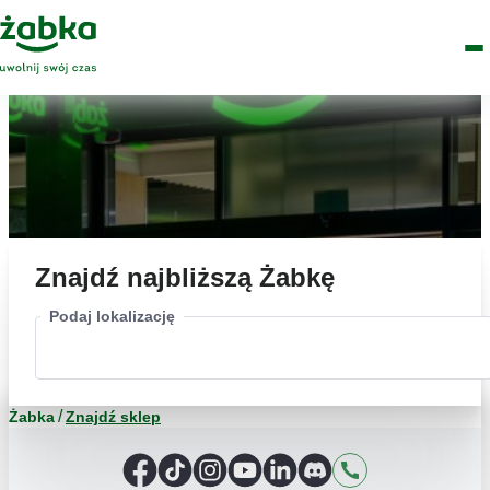
Idź do treści
Główne
Znajdź
Logo
Men
sklep
Znajdź najbliższą Żabkę
Podaj lokalizację
Żabka
Znajdź sklep
Facebook
TikTok
Instagram
YouTube
LinkedIn
Discord
Kontakt