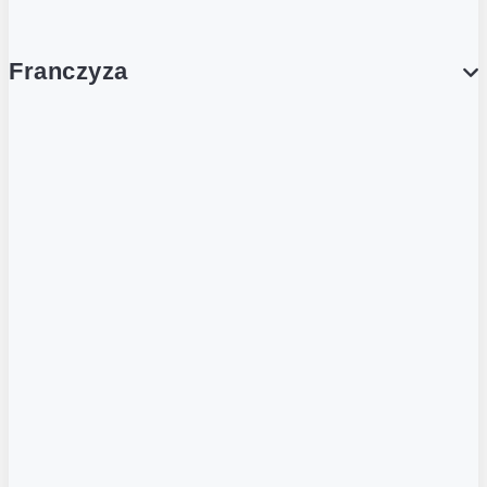
Franczyza
Franczyza
Podcasty
Dla obcokrajowców
Franczyzobiorcy Ambasadorzy
BLOG
Aktualności