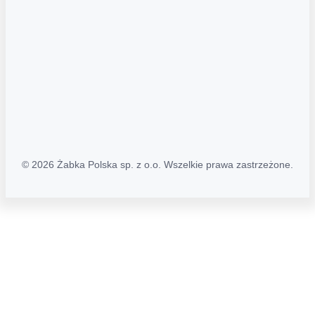
Polityka prywatności
Polityka Transparentności (PL/ENG)
MAPA STRONY
Mapa Strony
© 2026 Żabka Polska sp. z o.o. Wszelkie prawa zastrzeżone.