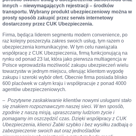
innych – niewymagających rejestracji – środków
transportu. Wybrany produkt ubezpieczeniowy można w
prosty sposób zakupić przez serwis internetowy
dostarczony przez CUK Ubezpieczenia.
Firma, będąca liderem segmentu modern convenience, po
raz kolejny poszerzyła zakres swoich usług, tym razem o
ubezpieczenia komunikacyjne. W tym celu nawiązała
współpracę z CUK Ubezpieczenia, firmą funkcjonującą na
rynku od ponad 23 lat, która jako pierwsza multiagencja w
Polsce wprowadziła możliwość zakupu ubezpieczeń wielu
towarzystw w jednym miejscu, oferując klientom wygodę
zakupu i szeroki wybór ofert. Obecnie firma posiada blisko
600 placówek w całym kraju i współpracuje z ponad 4000
agentów ubezpieczeniowych.
–
Pozytywne zaskakiwanie klientów nowymi usługami stało
się znakiem rozpoznawczym naszej sieci.
W ten sposób,
zgodnie z naszą misją, upraszczamy ludziom życie i
pomagamy im oszczędzić czas. Dzięki współpracy z CUK
Ubezpieczenia, klienci Żabki szybko i bez wysiłku zadbają o
zabezpieczenie swoich aut oraz jednośladów