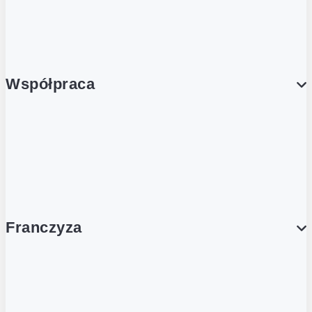
Porcja Dobrego!
Współpraca
Wynajem lokali
Współpraca handlowa
Franczyza
Franczyza