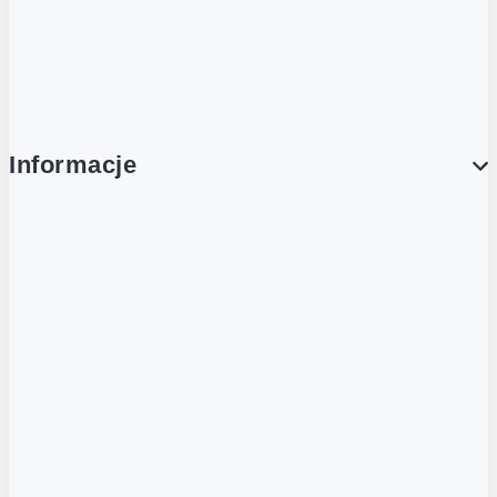
Platforma Zakupowa Ariba
Compliance
Informacje
O NAS
O Żabce
Aplikacja Żappka
Biuro prasowe
Nowe otwarcia