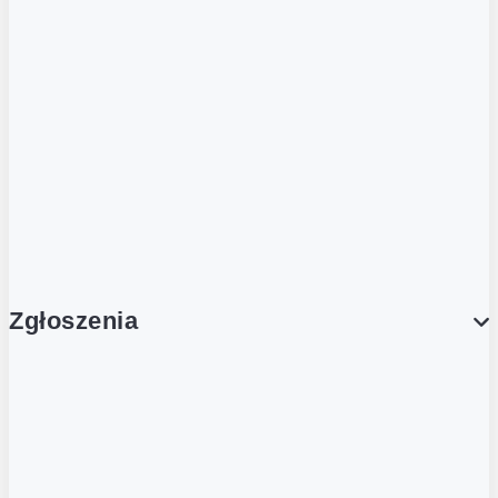
Podcasty
Dla obcokrajowców
Franczyzobiorcy Ambasadorzy
BLOG
Aktualności
Zgłoszenia
Obsługa Klienta (Zgłoś sprawę)
Platforma Zakupowa Logintrade