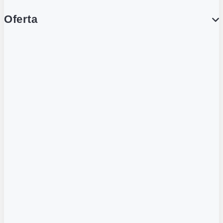
Oferta
PROMOCJE
Gazetka
Gazetka Spożywcza
Katalog Lodowy
POLECANE
Wygodne Usługi
Karty Gamingowe
Tylko w Żabce