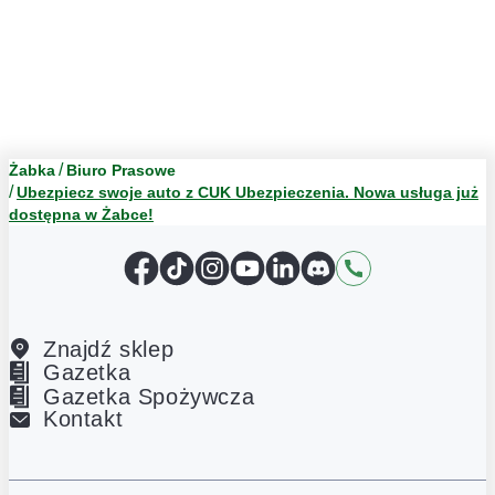
Żabka
Biuro Prasowe
Ubezpiecz swoje auto z CUK Ubezpieczenia. Nowa usługa już
dostępna w Żabce!
Facebook
TikTok
Instagram
YouTube
LinkedIn
Discord
Kontakt
Znajdź sklep
Gazetka
Gazetka Spożywcza
Kontakt