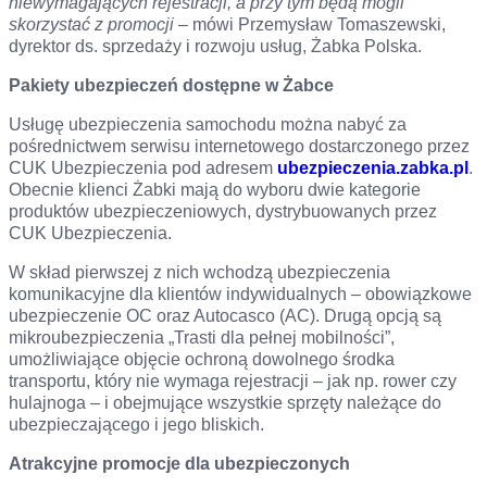
niewymagających rejestracji, a przy tym będą mogli
skorzystać z promocji
– mówi Przemysław Tomaszewski,
dyrektor ds. sprzedaży i rozwoju usług, Żabka Polska.
Pakiety ubezpieczeń dostępne w Żabce
Usługę ubezpieczenia samochodu można nabyć za
pośrednictwem serwisu internetowego dostarczonego przez
CUK Ubezpieczenia pod adresem
ubezpieczenia.zabka.pl
.
Obecnie klienci Żabki mają do wyboru dwie kategorie
produktów ubezpieczeniowych, dystrybuowanych przez
CUK Ubezpieczenia.
W skład pierwszej z nich wchodzą ubezpieczenia
komunikacyjne dla klientów indywidualnych – obowiązkowe
ubezpieczenie OC oraz Autocasco (AC). Drugą opcją są
mikroubezpieczenia „Trasti dla pełnej mobilności”,
umożliwiające objęcie ochroną dowolnego środka
transportu, który nie wymaga rejestracji – jak np. rower czy
hulajnoga – i obejmujące wszystkie sprzęty należące do
ubezpieczającego i jego bliskich.
Atrakcyjne promocje dla ubezpieczonych