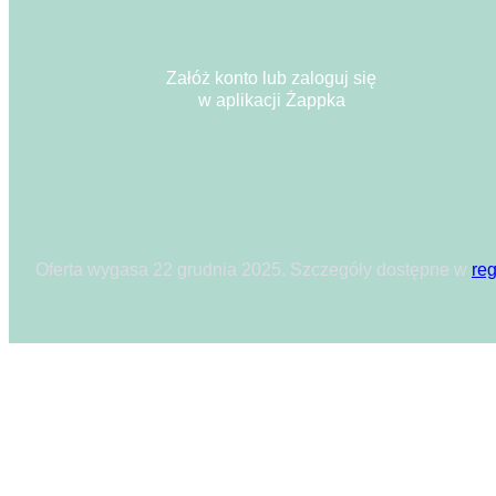
Załóż konto lub zaloguj się
w aplikacji Żappka
Oferta wygasa 22 grudnia 2025. Szczegóły dostępne w
re