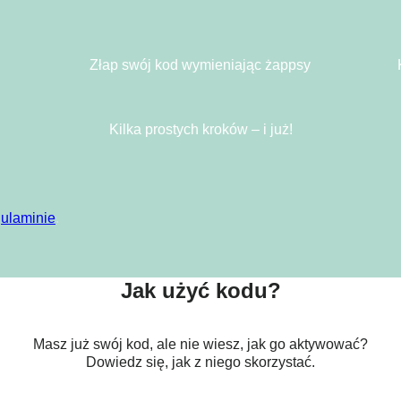
Złap swój kod wymieniając żappsy
Kilka prostych kroków – i już!
gulaminie
.
Jak użyć kodu?
Masz już swój kod, ale nie wiesz, jak go aktywować?
Dowiedz się, jak z niego skorzystać.