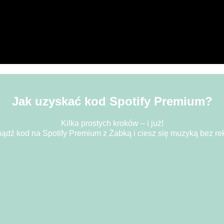
Jak uzyskać kod Spotify Premium?
Kilka prostych kroków – i już!
ądź kod na Spotify Premium z Żabką i ciesz się muzyką bez re