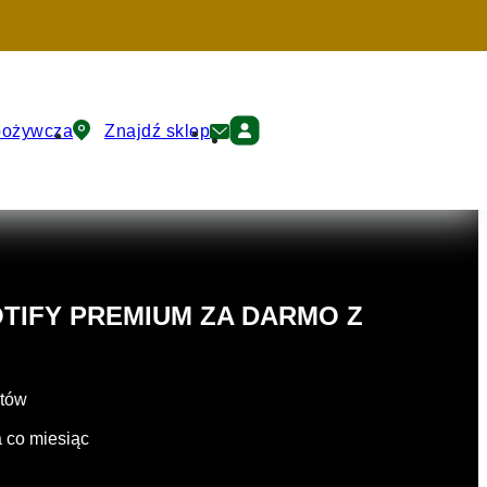
pożywcza
Znajdź sklep
OTIFY PREMIUM ZA DARMO Z
ntów
a co miesiąc