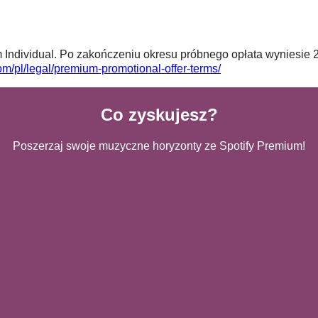
 Individual. Po zakończeniu okresu próbnego opłata wyniesie 2
m/pl/legal/premium-promotional-offer-terms/
Co zyskujesz?
Poszerzaj swoje muzyczne horyzonty ze Spotify Premium!