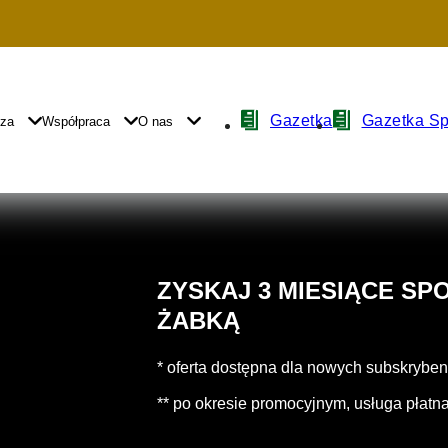
Nawigacja
Gazetka
Gazetka S
yza
Współpraca
O nas
z
ikonami
ZYSKAJ 3 MIESIĄCE SP
ŻABKĄ
* oferta dostępna dla nowych subskrybe
** po okresie promocyjnym, usługa płatn