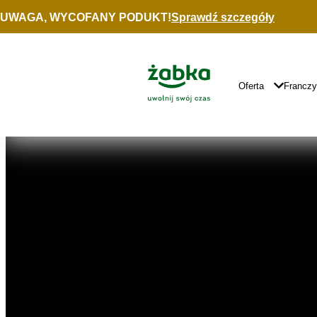
Idź do treści
UWAGA, WYCOFANY PODUKT!
Sprawdź szczegóły
Spotify
Główne
Logo
Główna
Oferta
Francz
Nawigacja