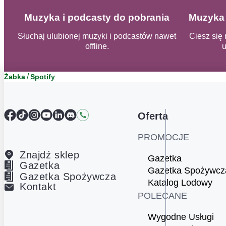
Muzyka i podcasty do pobrania
Muzyka 
Słuchaj ulubionej muzyki i podcastów nawet
Ciesz się
offline.
u
Żabka
Spotify
Facebook
TikTok
Instagram
YouTube
LinkedIn
Discord
Kontakt
Oferta
PROMOCJE
Znajdź sklep
Gazetka
Gazetka
Gazetka Spożywcz
Gazetka Spożywcza
Katalog Lodowy
Kontakt
POLECANE
Wygodne Usługi