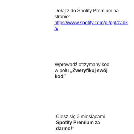
Dołącz do Spotify Premium na
stronie:
https://www.spotify.com/pl/ppt/zabk
a/
Wprowadź otrzymany kod
w polu
„Zweryfikuj swój
kod”
Ciesz się 3 miesiącami
Spotify Premium za
darmo!
*