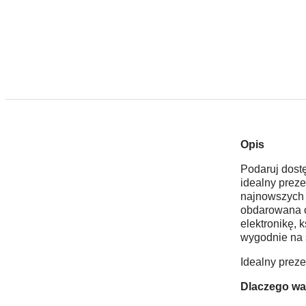
Opis
Podaruj dost
idealny prez
najnowszych 
obdarowana o
elektronikę, 
wygodnie na s
Idealny prez
Dlaczego wa