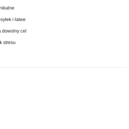
nikalne
syłek i łatwe
a dowolny cel
k stresu