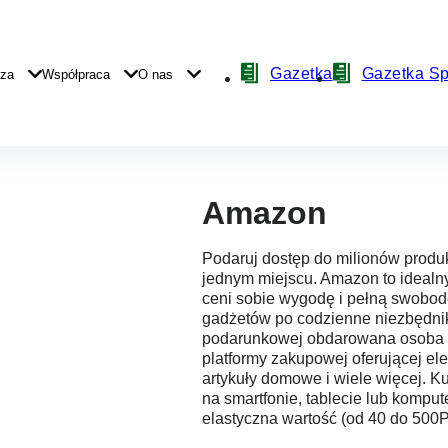
Nawigacja
Gazetka
Gazetka S
yza
Współpraca
O nas
z
ikonami
Amazon
Podaruj dostęp do milionów produ
jednym miejscu. Amazon to idealny
ceni sobie wygodę i pełną swobo
gadżetów po codzienne niezbędnik
podarunkowej obdarowana osoba z
platformy zakupowej oferującej elek
artykuły domowe i wiele więcej. K
na smartfonie, tablecie lub komput
elastyczna wartość (od 40 do 500