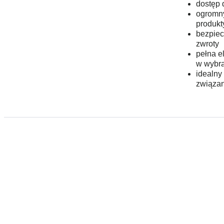
dostęp 
ogromny
produkt
bezpiec
zwroty
pełna e
w wybr
idealny
związan