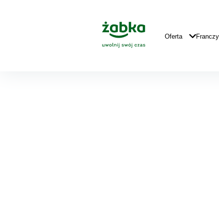
Idź do treści
Główne
Logo
Główna
Oferta
Francz
Wróć do listy produktów
Nawigacja