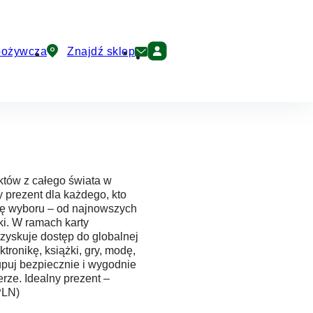
pożywcza
Znajdź sklep
któw z całego świata w
 prezent dla każdego, kto
dę wyboru – od najnowszych
i. W ramach karty
yskuje dostęp do globalnej
tronikę, książki, gry, modę,
upuj bezpiecznie i wygodnie
erze. Idealny prezent –
PLN)