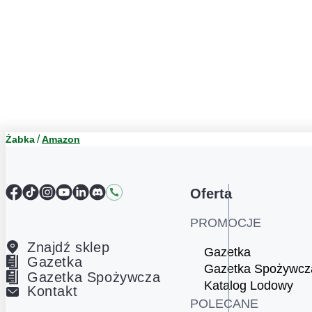
Żabka
Amazon
Facebook
TikTok
Instagram
YouTube
LinkedIn
Discord
Kontakt
Oferta
PROMOCJE
Znajdź sklep
Gazetka
Gazetka
Gazetka Spożywcz
Gazetka Spożywcza
Katalog Lodowy
Kontakt
POLECANE