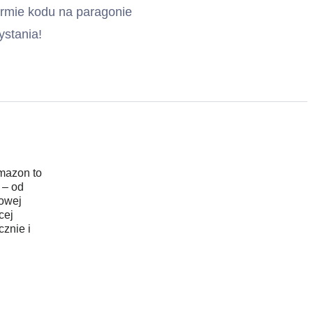
ormie kodu na paragonie
ystania!
mazon to
 – od
owej
cej
cznie i