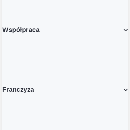
Porcja Dobrego!
Współpraca
Wynajem lokali
Współpraca handlowa
Franczyza
Franczyza
Podcasty