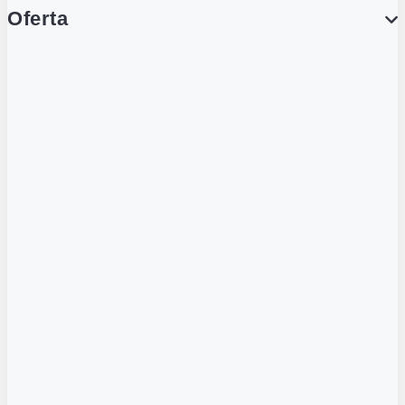
Oferta
PROMOCJE
Gazetka
Gazetka Spożywcza
Katalog Lodowy
POLECANE
Wygodne Usługi
Karty Gamingowe
Tylko w Żabce