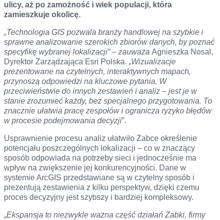
ulicy, aż po zamożność i wiek populacji, która
zamieszkuje okolicę.
„Technologia GIS pozwala branży handlowej na szybkie i
sprawne analizowanie szerokich zbiorów danych, by poznać
specyfikę wybranej lokalizacji” – zauważa
Agnieszka Nosal,
Dyrektor Zarządzająca Esri Polska. „
Wizualizacje
prezentowane na czytelnych, interaktywnych mapach,
przynoszą odpowiedzi na kluczowe pytania. W
przeciwieństwie do innych zestawień i analiz – jest je w
stanie zrozumieć każdy, bez specjalnego przygotowania. To
znacznie ułatwia pracę zespołów i ogranicza ryzyko błędów
w procesie podejmowania decyzji
”.
Usprawnienie procesu analiz ułatwiło Żabce określenie
potencjału poszczególnych lokalizacji – co w znaczący
sposób odpowiada na potrzeby sieci i jednocześnie ma
wpływ na zwiększenie jej konkurencyjności. Dane w
systemie ArcGIS przedstawiane są w czytelny sposób i
prezentują zestawienia z kilku perspektyw, dzięki czemu
proces decyzyjny jest szybszy i bardziej kompleksowy.
„
Ekspansja to niezwykle ważna część działań Żabki, firmy