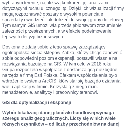
wybranym terenie, najbliższą konkurencję, analizami
dotyczącymi ruchu ulicznego itp. Dzięki ich wizualizacji firmy
mogą rozpoznawać obszary o wysokim potencjale
sprzedaży i wiedzieć, jak dotrzeć do swojej grupy docelowej.
Tym samym GIS umożliwia przedsiębiorstwom zrozumienie
zależności przestrzennych, a w efekcie podejmowanie
lepszych decyzji biznesowych.
Doskonale zdają sobie z tego sprawę zarządzający
ogólnopolską siecią sklepów Żabka, którzy chcąc zapewnić
sobie odpowiedni poziom ekspansji, postawili właśnie na
rozwiązania bazujące na GIS. W tym celu w 2018 roku
Grupa rozpoczęła współpracę z dostarczającą niezbędne
narzędzia firmą Esri Polska. Efektem współdziałania było
wdrożenie systemu ArcGIS, który stał się bazą do działania
wielu aplikacji w firmie. Korzystają z niego m.in.
menadżerowie, analitycy i pracownicy terenowi.
GIS dla optymalizacji i ekspansji
Wybór lokalizacji danej placówki handlowej wymaga
szeregu analiz geograficznych. Liczy się w nich wiele
różnych czynników – od liczby przechodniów na danej