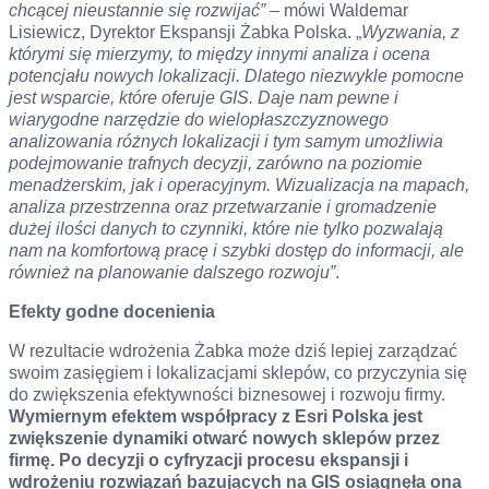
chcącej nieustannie się rozwijać”
– mówi Waldemar
Lisiewicz, Dyrektor Ekspansji Żabka Polska. „
Wyzwania, z
którymi się mierzymy, to między innymi analiza i ocena
potencjału nowych lokalizacji. Dlatego niezwykle pomocne
jest wsparcie, które oferuje GIS. Daje nam pewne i
wiarygodne narzędzie do wielopłaszczyznowego
analizowania różnych lokalizacji i tym samym umożliwia
podejmowanie trafnych decyzji, zarówno na poziomie
menadżerskim, jak i operacyjnym. Wizualizacja na mapach,
analiza przestrzenna oraz przetwarzanie i gromadzenie
dużej ilości danych to czynniki, które nie tylko pozwalają
nam na komfortową pracę i szybki dostęp do informacji, ale
również na planowanie dalszego rozwoju”
.
Efekty godne docenienia
W rezultacie wdrożenia Żabka może dziś lepiej zarządzać
swoim zasięgiem i lokalizacjami sklepów, co przyczynia się
do zwiększenia efektywności biznesowej i rozwoju firmy.
Wymiernym efektem współpracy z Esri Polska jest
zwiększenie dynamiki otwarć nowych sklepów przez
firmę. Po decyzji o cyfryzacji procesu ekspansji i
wdrożeniu rozwiązań bazujących na GIS osiągnęła ona