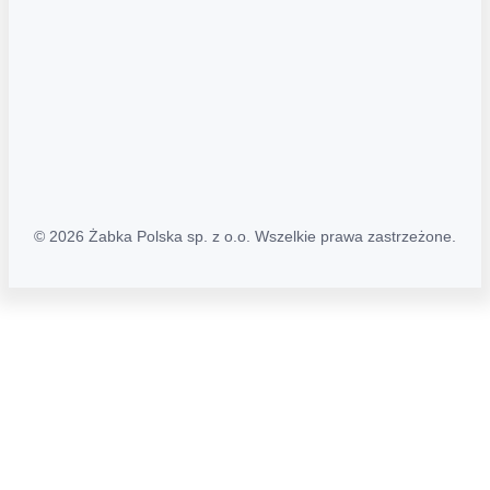
Polityka Transparentności (PL/ENG)
MAPA STRONY
Mapa Strony
© 2026 Żabka Polska sp. z o.o. Wszelkie prawa zastrzeżone.