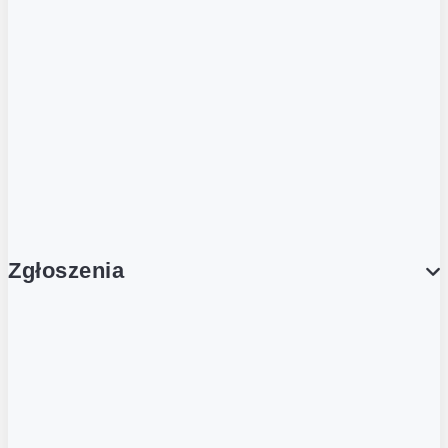
Dla obcokrajowców
Franczyzobiorcy Ambasadorzy
BLOG
Aktualności
Zgłoszenia
Obsługa Klienta (Zgłoś sprawę)
Platforma Zakupowa Logintrade