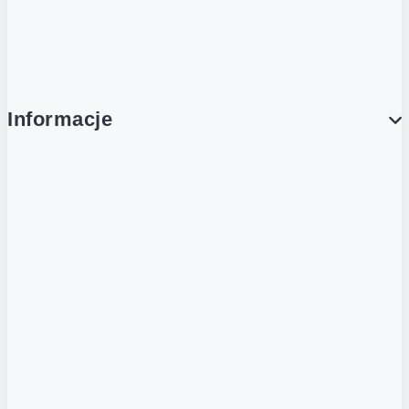
Platforma Zakupowa Ariba
Compliance
Informacje
O NAS
O Żabce
Aplikacja Żappka
Biuro prasowe
Nowe otwarcia
Kariera w Grupie Żabka