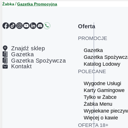
Żabka
Gazetka Promocyjna
Facebook
TikTok
Instagram
YouTube
LinkedIn
Discord
Kontakt
Oferta
PROMOCJE
Znajdź sklep
Gazetka
Gazetka
Gazetka Spożywcz
Gazetka Spożywcza
Katalog Lodowy
Kontakt
POLECANE
Wygodne Usługi
Karty Gamingowe
Tylko w Żabce
Żabka Menu
Wypiekane pieczy
Więcej o kawie
OFERTA 18+