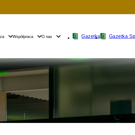
Nawigacja
Gazetka
Gazetka S
yza
Współpraca
O nas
z
ikonami