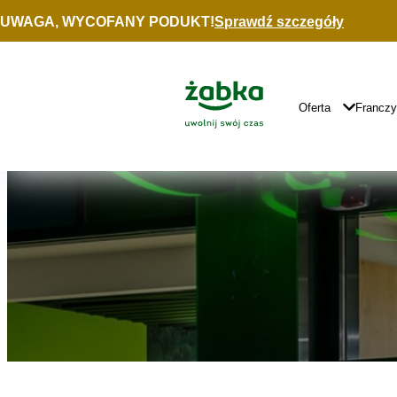
Idź do treści
UWAGA, WYCOFANY PODUKT!
Sprawdź szczegóły
Gazetka
Promocyjna
Główne
Logo
Główna
Oferta
Francz
Nawigacja