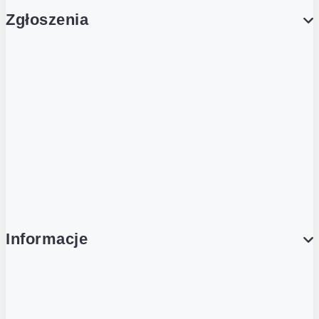
Zgłoszenia
Obsługa Klienta (Zgłoś sprawę)
Platforma Zakupowa Logintrade
Platforma Zakupowa Ariba
Compliance
Informacje
O NAS
O Żabce