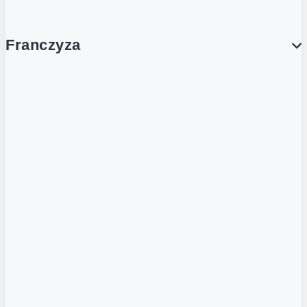
Franczyza
Franczyza
Podcasty
Dla obcokrajowców
Franczyzobiorcy Ambasadorzy
BLOG
Aktualności