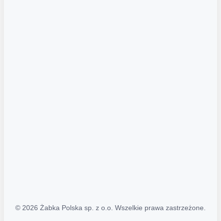
Akcje promocyjne
Regulamin serwisu
Regulamin katalogu alkoholowego
Polityka prywatności
Polityka Transparentności (PL/ENG)
MAPA STRONY
Mapa Strony
© 2026 Żabka Polska sp. z o.o. Wszelkie prawa zastrzeżone.