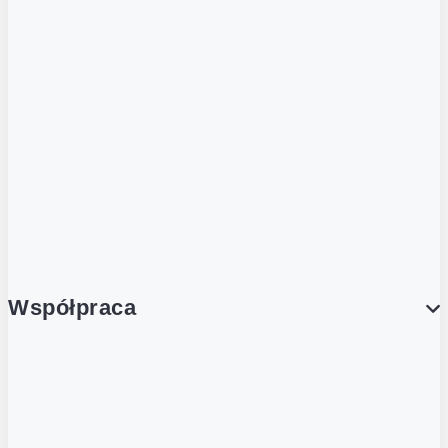
ZOBACZ RÓWNIEŻ
Butelka zwrotna
Nutri-Score
Postaw na zwrot
Porcja Dobrego!
Współpraca
Wynajem lokali
Współpraca handlowa